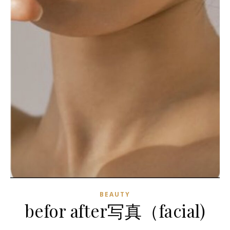
BEAUTY
befor after写真（facial)